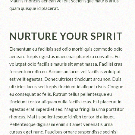
Mauris rhoncus aenean vel elit scelerisque mauris arius
quam quisque id placerat.
NURTURE YOUR SPIRIT
Elementum eu facilisis sed odio morbi quis commodo odio
aenean. Turpis egestas maecenas pharetra convallis. Eu
volutpat odio facilisis mauris sit amet massa. Facilisi cras
fermentum odio eu. Accumsan lacus vel facilisis volutpat
est velit egestas. Donec ultrices tincidunt arcu non. Duis
ultricies lacus sed turpis tincidunt id aliquet risus. Congue
eu consequat ac felis. Rutrum tellus pellentesque eu
tincidunt tortor aliquam nulla facilisi cras. Est placerat in
egestas erat imperdiet sed. Magna fringilla urna porttitor
rhoncus. Mattis pellentesque id nibh tortor id aliquet.
Pellentesque dignissim enim sit amet venenatis urna
cursus eget nunc. Faucibus ornare suspendisse sed nisi