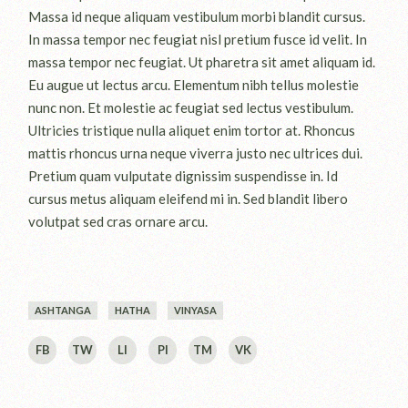
Massa id neque aliquam vestibulum morbi blandit cursus.
In massa tempor nec feugiat nisl pretium fusce id velit. In
massa tempor nec feugiat. Ut pharetra sit amet aliquam id.
Eu augue ut lectus arcu. Elementum nibh tellus molestie
nunc non. Et molestie ac feugiat sed lectus vestibulum.
Ultricies tristique nulla aliquet enim tortor at. Rhoncus
mattis rhoncus urna neque viverra justo nec ultrices dui.
Pretium quam vulputate dignissim suspendisse in. Id
cursus metus aliquam eleifend mi in. Sed blandit libero
volutpat sed cras ornare arcu.
ASHTANGA
HATHA
VINYASA
FB
TW
LI
PI
TM
VK