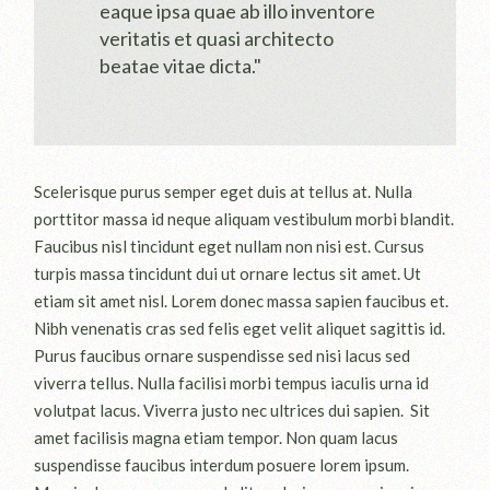
eaque ipsa quae ab illo inventore
veritatis et quasi architecto
beatae vitae dicta."
Scelerisque purus semper eget duis at tellus at. Nulla
porttitor massa id neque aliquam vestibulum morbi blandit.
Faucibus nisl tincidunt eget nullam non nisi est. Cursus
turpis massa tincidunt dui ut ornare lectus sit amet. Ut
etiam sit amet nisl. Lorem donec massa sapien faucibus et.
Nibh venenatis cras sed felis eget velit aliquet sagittis id.
Purus faucibus ornare suspendisse sed nisi lacus sed
viverra tellus. Nulla facilisi morbi tempus iaculis urna id
volutpat lacus. Viverra justo nec ultrices dui sapien. Sit
amet facilisis magna etiam tempor. Non quam lacus
suspendisse faucibus interdum posuere lorem ipsum.