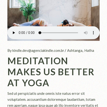
By kindle.dev@agenciakindle.com.br
Ashtanga
Hatha
MEDITATION
MAKES US BETTER
AT YOGA
Sed ut perspiciatis unde omnis iste natus error sit
voluptatem. accusantium doloremque laudantium, totam
rem aperiam, eaque ipsa quae ab illo inventore veritatis et